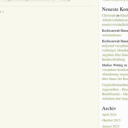
Neueste Ko
s »
Christoph
zu
Künd
Arbeitsverhältniss
unmissverständlic
Rechtsanwalt Hana
Arbeitnehmers
Rechtsanwalt Hana
aufgrund verspäte
vorheriger Abmahn
Angaben über Daue
Krankschreibung
Markus Witting
z
verspäteter Krankm
Abmahnung wegen 
über Dauer der Kr
Ungleichbehandlun
Angestellten – Per
Betriebsrente – Gl
Arbeitern und Ange
Archiv
April 2016
Oktober 2015
August 2015