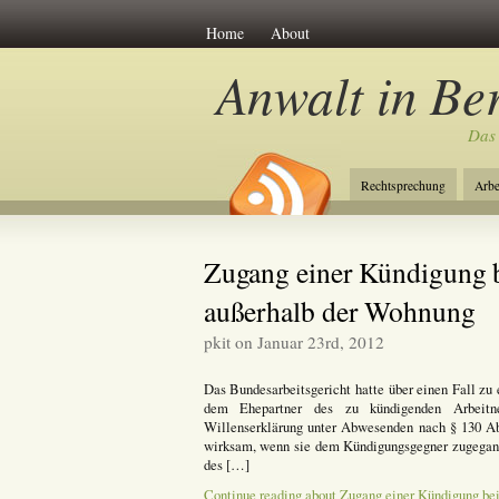
Home
About
Anwalt in Ber
Das
Rechtsprechung
Arbe
Zugang einer Kündigung b
außerhalb der Wohnung
pkit on Januar 23rd, 2012
Das Bundesarbeitsgericht hatte über einen Fall zu
dem Ehepartner des zu kündigenden Arbeit
Willenserklärung unter Abwesenden nach § 130 Ab
wirksam, wenn sie dem Kündigungsgegner zugegange
des […]
Continue reading about Zugang einer Kündigung be