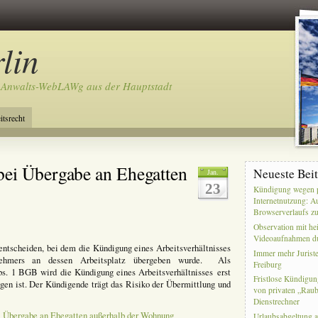
lin
 Anwalts-WebLAWg aus der Hauptstadt
itsrecht
ei Übergabe an Ehegatten
Neueste Bei
Jan.
23
Kündigung wegen p
Internetnutzung: A
Browserverlaufs zu
Observation mit he
Videoaufnahmen du
 entscheiden, bei dem die Kündigung eines Arbeitsverhältnisses
Immer mehr Juriste
nehmers an dessen Arbeitsplatz übergeben wurde. Als
Freiburg
s. 1 BGB wird die Kündigung eines Arbeitsverhältnisses erst
Fristlose Kündigun
n ist. Der Kündigende trägt das Risiko der Übermittlung und
von privaten „Rau
Dienstrechner
i Übergabe an Ehegatten außerhalb der Wohnung
Urlaubsabgeltung a