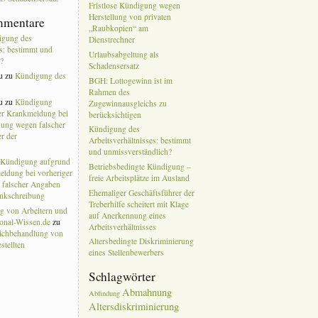
Fristlose Kündigung wegen
Herstellung von privaten
mmentare
„Raubkopien“ am
igung des
Dienstrechner
es: bestimmt und
Urlaubsabgeltung als
h?
Schadensersatz
u
zu
Kündigung des
BGH: Lottogewinn ist im
Rahmen des
u
zu
Kündigung
Zugewinnausgleichs zu
ter Krankmeldung bei
berücksichtigen
ung wegen falscher
Kündigung des
r der
Arbeitsverhältnisses: bestimmt
und unmissverständlich?
u
Kündigung aufgrund
Betriebsbedingte Kündigung –
eldung bei vorheriger
freie Arbeitsplätze im Ausland
falscher Angaben
Ehemaliger Geschäftsführer der
ankschreibung
Treberhilfe scheitert mit Klage
g von Arbeitern und
auf Anerkennung eines
sonal-Wissen.de
zu
Arbeitsverhältnisses
eichbehandlung von
Altersbedingte Diskriminierung
stellten
eines Stellenbewerbers
Schlagwörter
Abmahnung
Abfindung
Altersdiskriminierung