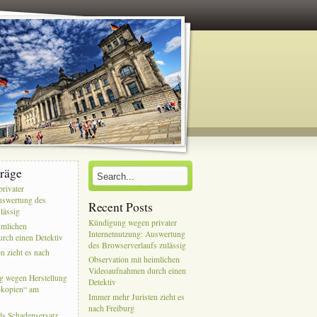
träge
rivater
uswertung des
Recent Posts
lässig
Kündigung wegen privater
imlichen
Internetnutzung: Auswertung
rch einen Detektiv
des Browserverlaufs zulässig
n zieht es nach
Observation mit heimlichen
Videoaufnahmen durch einen
g wegen Herstellung
Detektiv
bkopien“ am
Immer mehr Juristen zieht es
nach Freiburg
ls Schadensersatz