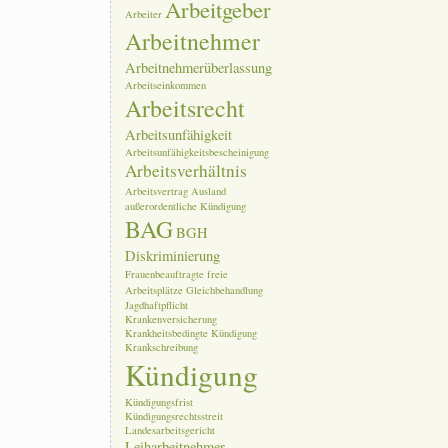
Arbeitgeber
Arbeiter
Arbeitnehmer
Arbeitnehmerüberlassung
Arbeitseinkommen
Arbeitsrecht
Arbeitsunfähigkeit
Arbeitsunfähigkeitsbescheinigung
Arbeitsverhältnis
Arbeitsvertrag
Ausland
außerordentliche Kündigung
BAG
BGH
Diskriminierung
Frauenbeauftragte
freie
Arbeitsplätze
Gleichbehandlung
Jagdhaftpflicht
Krankenversicherung
Krankheitsbedingte Kündigung
Krankschreibung
Kündigung
Kündigungsfrist
Kündigungsrechtsstreit
Landesarbeitsgericht
Leiharbeitnehmer